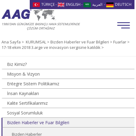
TÜRKÇE
-
ENGLISH
-
العربية
-
DEUTSCH
1986'DAN GÜNÜMÜZE BASINÇLI HAVA SİSTEMLERİNDE
ÇÖZÜM ORTAĞINIZ
Ana Sayfa
>
KURUMSAL >
Bizden Haberler ve Fuar Bilgileri >
Fuarlar >
17-18 ekim 2018 3.arge ve inovasyon sergisine katıldık >
Biz Kimiz?
Misyon & Vizyon
Entegre Sistem Politikamız
İnsan Kaynakları
Kalite Sertifikalarımız
Sosyal Sorumluluk
Bizden Haberler ve Fuar Bilgileri
Bizden Haberler